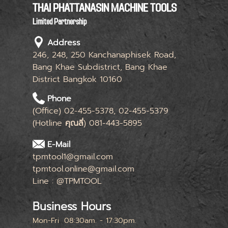
THAI PHATTANASIN MACHINE TOOLS
Limited Partnership
Address
246, 248, 250 Kanchanaphisek Road,
Bang Khae Subdistrict, Bang Khae
District Bangkok 10160
Phone
(Office) 02-455-5378, 02-455-5379
(Hotline
คุณลี่
) 081-443-5895
E-Mail
tpmtool1@gmail.com
tpmtool.online@gmail.com
Line : @TPMTOOL
Business Hours
Mon-Fri
08:30am. - 17:30pm.