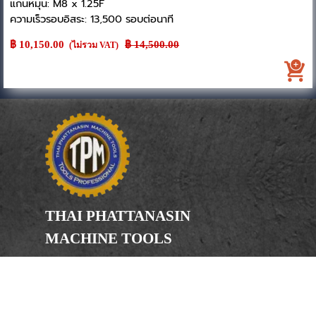
แกนหมุน: M8 x 1.25F
ความเร็วรอบอิสระ: 13,500 รอบต่อนาที
อัตราสิ้นเปลืองลม: 650 ลิตร/นาที
฿ 10,150.00
Price without discount
฿ 14,500.00
(ไม่รวม VAT)
กำลัง: 1.0 แรงม้า (0.75 กิโลวัตต์)
ขนาดใบเจียร: 100 มม. (4 นิ้ว)
ประเภทคันเร่ง: คันโยก
ความยาวรวม: 272 มม.
น้ำหนัก: 2.0 กก.
THAI PHATTANASIN
MACHINE TOOLS
Limited Partnership
Address
246, 248, 250 Kanchanaphisek Road,
Bang Khae Subdistrict, Bang Khae