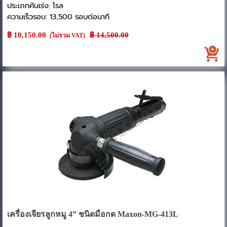
ประเภทคันเร่ง: โรล
ความเร็วรอบ: 13,500 รอบต่อนาที
แกนหมุน: M8 x 1.25F
฿ 10,150.00
Price without discount
฿ 14,500.00
(ไม่รวม VAT)
กำลัง: 1.0 แรงม้า (0.75 กิโลวัตต์)
อัตราสิ้นเปลืองลม: 650 ลิตร/นาที
ขนาดใบเจียร: 100 มม. (4 นิ้ว)
ความยาวรวม: 216 มม.
เครื่องเจียรลูกหมู 4” ชนิดมือกด Maxon-MG-413L