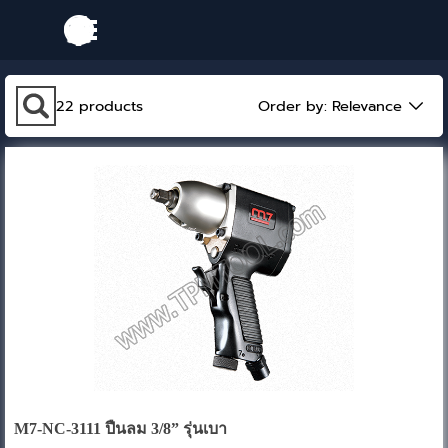
Go to content
Skip menu
Skip search bar
22
products
Order by:
Relevance
M7-NC-3111 ปืนลม 3/8” รุ่นเบา