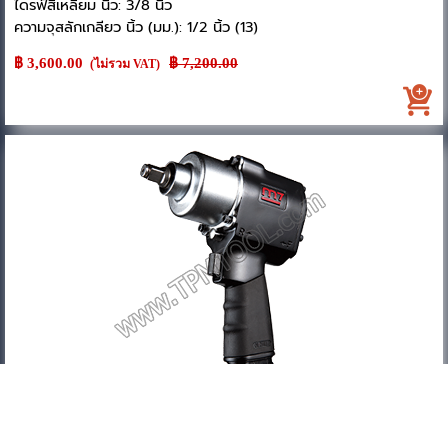
ไดรฟ์สี่เหลี่ยม นิ้ว: 3/8 นิ้ว
ความจุสลักเกลียว นิ้ว (มม.): 1/2 นิ้ว (13)
ช่วงแรงบิด FT-LB (Nm): 100-300 (136-407)
฿ 3,600.00
Price without discount
฿ 7,200.00
(ไม่รวม VAT)
แรงบิดสูงสุด FT-LB (Nm): 350 (474)
ความเร็วรอบอิสระ: 10000
อัตราสิ้นเปลืองอากาศเฉลี่ย (CFM) (ลิตร/นาที): 4.0 (113)
แรงดันอากาศ PSI (บาร์): 90 (6.3)
ความยาวรวม นิ้ว (มม.): 5-5/8 นิ้ว (142)
น้ำหนักสุทธิ (ปอนด์/กก.): 3.3 (1.5)
สายลม นิ้ว: 3/8 นิ้ว
แรงดันเสียง dBA: 92.1
ระดับการสั่นสะเทือน m/s2: 3.6
- ประเภท Twin Hammer
- เสียงรบกวนต่ำ น้ำหนักเบา แต่ทรงพลัง
- ปริมาตรกะทัดรัด เหมาะสำหรับสภาพแวดล้อมการทำงานที่จำกัด
M7-NC-4213 ปืนลม 1/2” รุ่นแรงบิดสูง
ไดรฟ์สี่เหลี่ยม นิ้ว: 1/2 นิ้ว