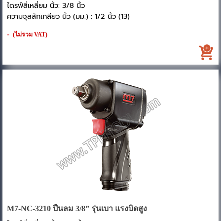
ไดรฟ์สี่เหลี่ยม นิ้ว: 3/8 นิ้ว
ความจุสลักเกลียว นิ้ว (มม.) : 1/2 นิ้ว (13)
ช่วงแรงบิด FT-LB (Nm) : 70-130 (136-407)
-
(ไม่รวม VAT)
แรงบิดสูงสุด FT-LB (Nm) : 160 (216)
ความเร็วรอบอิสระ: 9000
อัตราสิ้นเปลืองอากาศเฉลี่ย CFM (ลิตร/นาที) : 4.0 (113)
แรงดันอากาศ PSI (บาร์) : 90 (6.3)
ความยาวเกิน นิ้ว (มม.) : 6-7/16 นิ้ว (163)
น้ำหนักสุทธิ (ปอนด์/กก.) : 3.5 (1.6)
สายลม นิ้ว: 3/8 นิ้ว
แรงดันเสียง dBA : 93.3
ระดับการสั่นสะเทือน m/s2 : 4.1
- ประเภทคลัตช์แบบหมุด
- มาพร้อมกับกลไกกระแทกแบบคลัตช์แบบหมุด
- เสียงรบกวนต่ำ แรงบิดคงที่ และราบรื่นขณะทำงาน ความทนทานเป็น
พิเศษ ง่ายต่อการดูแลรักษา
M7-NC-3210 ปืนลม 3/8” รุ่นเบา แรงบิดสูง