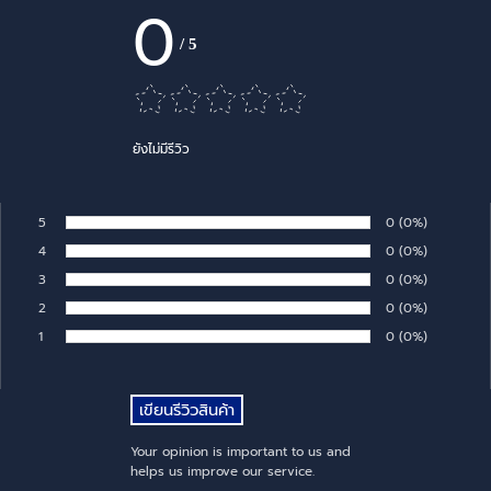
0
/
5
ยังไม่มีรีวิว
5
Number of rates:
0
Percentage of 
(0%)
Rate:
4
Number of rates:
0
Percentage of 
(0%)
Rate:
3
Number of rates:
0
Percentage of 
(0%)
Rate:
2
Number of rates:
0
Percentage of 
(0%)
Rate:
1
Number of rates:
0
Percentage of 
(0%)
Rate:
Your opinion is important to us and
helps us improve our service.