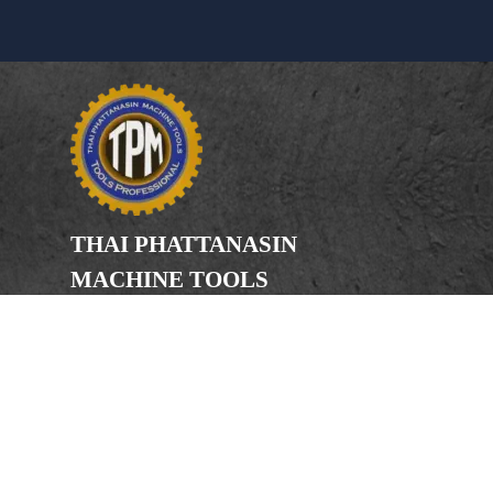
THAI PHATTANASIN
MACHINE TOOLS
Limited Partnership
Address
246, 248, 250 Kanchanaphisek Road,
Bang Khae Subdistrict, Bang Khae
District Bangkok 10160
Phone
(Office) 02-455-5378, 02-455-5379