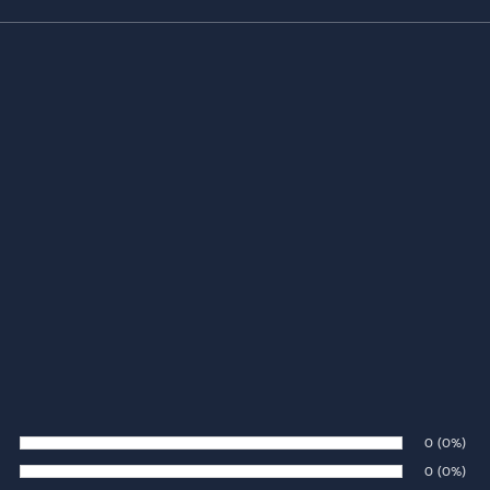
Number of 
0
Percenta
(0%)
te:
Number of 
0
Percenta
(0%)
te: