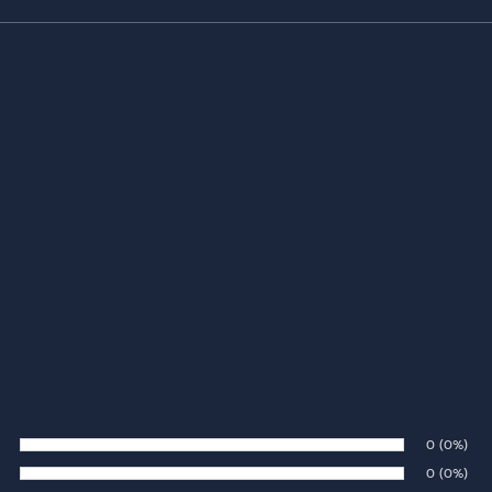
Number of 
0
Percenta
(0%)
te:
Number of 
0
Percenta
(0%)
te: