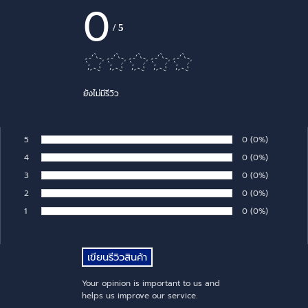
0
/
5
ยังไม่มีรีวิว
5
Number of rates:
0
Percentage of 
(0%)
Rate:
4
Number of rates:
0
Percentage of 
(0%)
Rate:
3
Number of rates:
0
Percentage of 
(0%)
Rate:
2
Number of rates:
0
Percentage of 
(0%)
Rate:
1
Number of rates:
0
Percentage of 
(0%)
Rate:
Your opinion is important to us and
helps us improve our service.