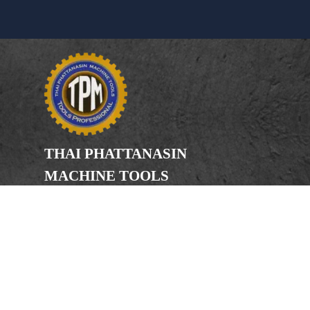
THAI PHATTANASIN
MACHINE TOOLS
Limited Partnership
Address
246, 248, 250 Kanchanaphisek Road,
Bang Khae Subdistrict, Bang Khae
District Bangkok 10160
Phone
(Office) 02-455-5378, 02-455-5379